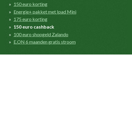
150 euro korting
Energie+ pakket met Ipad Mini
175 euro korting
150 euro cashback
100 euro shopgeld Zalando
E.ON 6 maanden gratis stroom