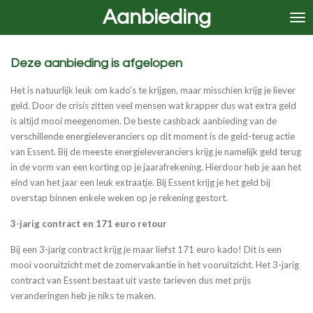
Aanbieding
Ga
direct
naar
de
Deze aanbieding is afgelopen
hoofdinhoud
Het is natuurlijk leuk om kado's te krijgen, maar misschien krijg je liever
geld. Door de crisis zitten veel mensen wat krapper dus wat extra geld
is altijd mooi meegenomen. De beste cashback aanbieding van de
verschillende energieleveranciers op dit moment is de geld-terug actie
van Essent. Bij de meeste energieleveranciers krijg je namelijk geld terug
in de vorm van een korting op je jaarafrekening. Hierdoor heb je aan het
eind van het jaar een leuk extraatje. Bij Essent krijg je het geld bij
overstap binnen enkele weken op je rekening gestort.
3-jarig contract en 171 euro retour
Bij een 3-jarig contract krijg je maar liefst 171 euro kado! Dit is een
mooi vooruitzicht met de zomervakantie in het vooruitzicht. Het 3-jarig
contract van Essent bestaat uit vaste tarieven dus met prijs
veranderingen heb je niks te maken.